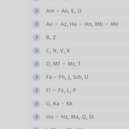
Am - An, E, O
Ao – Az, Ha – Hn, Mb – Me
B, Z
C, N, V, X
D, Mf – Mt, T
Fa - Fh, J, Sch, U
Fi – Fz, L, P
G, Ka - Kk
Ho – Hz, Ma, Q, St