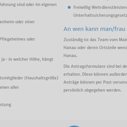
Wohnung sind oder im eigenen
Freiwillig Wehrdienstleiste
Unterhaltssicherungsgeset
genheim oder einer
An wen kann man/frau
Pflegeheimes oder
Zuständig ist das Team vom Mai
Hanau oder deren Ortsteile wend
Hanau.
ja- in welcher Höhe, hängt
Die Antragsformulare sind bei d
erhalten. Diese können außerdem
tsmitglieder (Haushaltsgröße)
Anträge können per Post versend
men aller
persönlich abgegeben werden.
astung