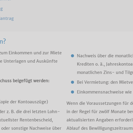
ag
antrag
n?
 zum Einkommen und zur Miete
Nachweis über die monatlic
gte Unterlagen und Auskünfte
Krediten o. ä., Jahreskonto
monatlichen Zins- und Tilg
schuss beigefügt werden:
Bei Vermietung: den Mietv
Einkommensnachweise wie 
Kopie der Kontoauszüge)
Wenn die Voraussetzungen für den
 z. B. die drei letzten Lohn-
in der Regel für zwölf Monate be
tuellster Rentenbescheid,
aktualisierten Angaben erforderl
 oder sonstige Nachweise über
Ablauf des Bewilligungszeitraums