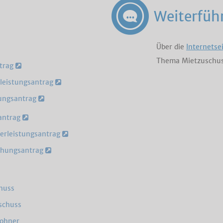
Weiterfüh
Über die
Internetse
Thema Mietzuschus
ntrag
leistungsantrag
ungsantrag
antrag
erleistungsantrag
öhungsantrag
huss
schuss
wohner