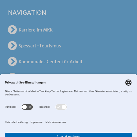
NAVIGATION
Karriere im MKK
Spessart-Tourismus
Kommunales Center für Arbeit
KreisVerkehrsGesellschaft
Alten- und Pflegezentren
Breitband MKK
Sitemap
Datenschutz
Impressum
Zahlungsverkehr