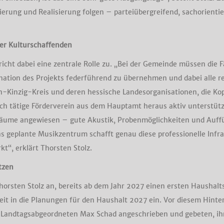
ierung und Realisierung folgen – parteiübergreifend, sachorientie
der Kulturschaffenden
icht dabei eine zentrale Rolle zu. „Bei der Gemeinde müssen die 
nation des Projekts federführend zu übernehmen und dabei alle r
-Kinzig-Kreis und deren hessische Landesorganisationen, die Ko
lich tätige Förderverein aus dem Hauptamt heraus aktiv unterstüt
e Räume angewiesen – gute Akustik, Probenmöglichkeiten und Auf
 geplante Musikzentrum schafft genau diese professionelle Infrast
kt“, erklärt Thorsten Stolz.
tzen
horsten Stolz an, bereits ab dem Jahr 2027 einen ersten Haushal
eit in die Planungen für den Haushalt 2027 ein. Vor diesem Hint
 Landtagsabgeordneten Max Schad angeschrieben und gebeten, ihr