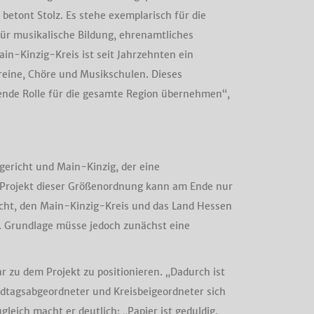
betont Stolz. Es stehe exemplarisch für die
für musikalische Bildung, ehrenamtliches
n-Kinzig-Kreis ist seit Jahrzehnten ein
reine, Chöre und Musikschulen. Dieses
ende Rolle für die gesamte Region übernehmen“,
gericht und Main-Kinzig, der eine
in Projekt dieser Größenordnung kann am Ende nur
icht, den Main-Kinzig-Kreis und das Land Hessen
r. Grundlage müsse jedoch zunächst eine
 zu dem Projekt zu positionieren. „Dadurch ist
ndtagsabgeordneter und Kreisbeigeordneter sich
eich macht er deutlich: „Papier ist geduldig.