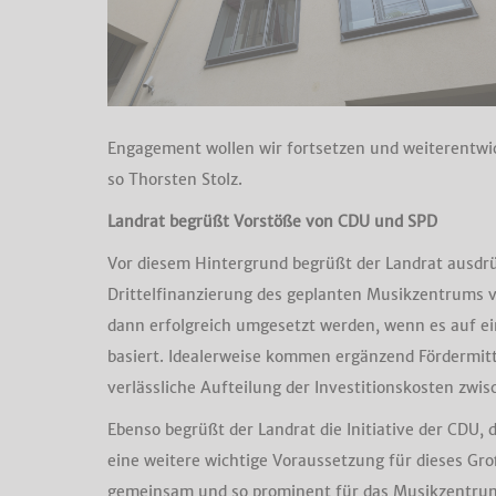
Engagement wollen wir fortsetzen und weiterentwic
so Thorsten Stolz.
Landrat begrüßt Vorstöße von CDU und SPD
Vor diesem Hintergrund begrüßt der Landrat ausdrü
Drittelfinanzierung des geplanten Musikzentrums v
dann erfolgreich umgesetzt werden, wenn es auf ei
basiert. Idealerweise kommen ergänzend Fördermitt
verlässliche Aufteilung der Investitionskosten zwi
Ebenso begrüßt der Landrat die Initiative der CDU
eine weitere wichtige Voraussetzung für dieses Gr
gemeinsam und so prominent für das Musikzentrum ei