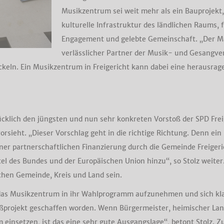
Musikzentrum sei weit mehr als ein Bauprojekt, 
kulturelle Infrastruktur des ländlichen Raums, 
Engagement und gelebte Gemeinschaft. „Der Mai
verlässlicher Partner der Musik- und Gesangve
keln. Ein Musikzentrum in Freigericht kann dabei eine herausrag
cklich den jüngsten und nun sehr konkreten Vorstoß der SPD Frei
orsieht. „Dieser Vorschlag geht in die richtige Richtung. Denn e
ner partnerschaftlichen Finanzierung durch die Gemeinde Freiger
el des Bundes und der Europäischen Union hinzu“, so Stolz weite
schen Gemeinde, Kreis und Land sein.
, das Musikzentrum in ihr Wahlprogramm aufzunehmen und sich klar
oßprojekt geschaffen worden. Wenn Bürgermeister, heimischer La
nsetzen, ist das eine sehr gute Ausgangslage“, betont Stolz. Zugl