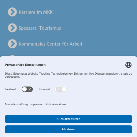
Karriere im MKK
Spessart-Tourismus
Kommunales Center für Arbeit
KreisVerkehrsGesellschaft
Alten- und Pflegezentren
Breitband MKK
Sitemap
Datenschutz
Impressum
Zahlungsverkehr
Cookie-Einstellungen