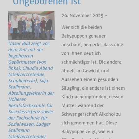
Ungeborenen ist
26. November 2025 -
Wer sich die beiden
Babypuppen genauer
Unser Bild zeigt vor
anschaut, bemerkt, dass eine
dem Zelt mit der
von ihnen deutlich
begehbaren
schmächtiger ist. Die andere
Gebärmutter (von
links): Claudia Abend
ähnelt im Gewicht und
(stellvertretende
Aussehen einem gesunden
Schulleiterin), Silja
Stallmann,
Säugling, die andere ist einem
Abteilungsleiterin der
Kind nachempfunden, dessen
Höheren
Mutter während der
Berufsfachschule für
Sozialassistenz sowie
Schwangerschaft Alkohol zu
der Fachschule für
sich genommen hat. Diese
Sozialwesen, Ludger
Stallmann
Babypuppe zeigt, wie ein
(stellvertretender