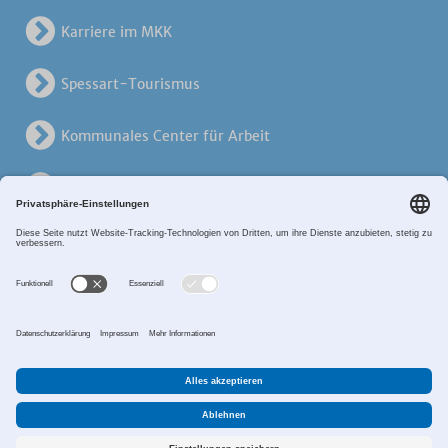
Karriere im MKK
Spessart-Tourismus
Kommunales Center für Arbeit
KreisVerkehrsGesellschaft
Alten- und Pflegezentren
Breitband MKK
Sitemap
Datenschutz
Impressum
Zahlungsverkehr
Cookie-Einstellungen
©2017