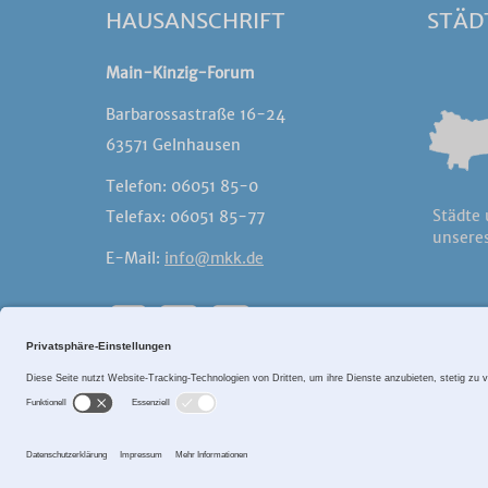
HAUSANSCHRIFT
STÄD
Main-Kinzig-Forum
Barbarossastraße 16-24
63571 Gelnhausen
Telefon: 06051 85-0
Städte
Telefax: 06051 85-77
unseres
E-Mail:
info@mkk.de
©2017
Sitema