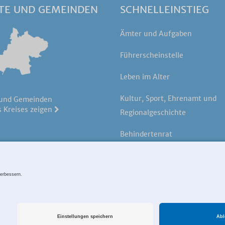
TE UND GEMEINDEN
SCHNELLEINSTIEG
Ämter und Aufgaben
Führerscheinstelle
Leben im Alter
Kultur, Sport, Ehrenamt und
 und Gemeinden
 Kreises zeigen
Regionalgeschichte
Behindertenrat
Öffentliche Bekanntmachung
p
Datenschutz
Impressum
Zahlungsverkehr
Cookie-Einstell