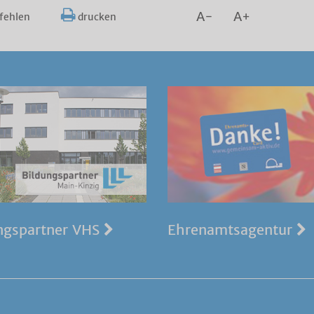
A-
A+
fehlen
drucken
ngspartner VHS
Ehrenamtsagentur