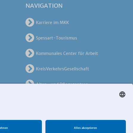
NAVIGATION
Karriere im MKK
Spessart-Tourismus
Kommunales Center für Arbeit
KreisVerkehrsGesellschaft
Alten- und Pflegezentren
en
Breitband MKK
ungen