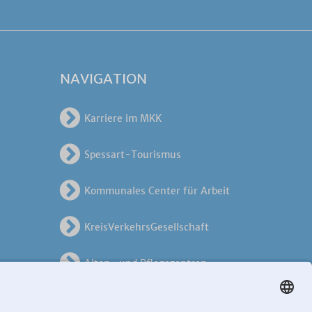
NAVIGATION
Karriere im MKK
Spessart-Tourismus
Kommunales Center für Arbeit
KreisVerkehrsGesellschaft
Alten- und Pflegezentren
en
Breitband MKK