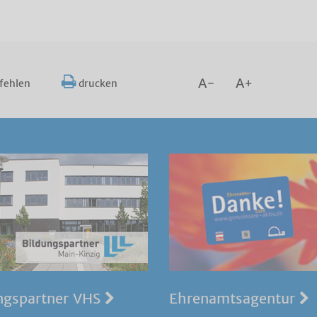
A-
A+
fehlen
drucken
ngspartner VHS
Ehrenamtsagentur