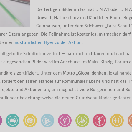
Die fertigen Bilder im Format DIN A3 oder DIN A
Umwelt, Naturschutz und ländlicher Raum einge
Gelnhausen, unter dem Stichwort „Faire Schult
rer Eltern angeben. Die Teilnahme ist kostenlos, mitmachen darf
d einen
ausführlichen Flyer zu der Aktion
.
ll gefüllte Schultüten verlost – natürlich mit fairen und nachha
er eingesandten Bilder wird im Anschluss im Main-Kinzig-Forum au
andkreis zertifiziert. Unter dem Motto „Global denken, lokal hand
, fördert den fairen Handel auf kommunaler Ebene und hält das Th
Projekte und Aktionen an, um möglichst viele Bürgerinnen und Bürg
hulkinder beziehungsweise die neuen Grundschulkinder gerichtet i